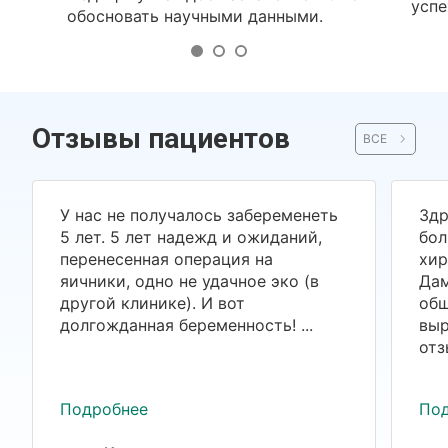
успе
обосновать научными данными.
Отзывы пациентов
ВСЕ
У нас не получалось забеременеть
Здр
5 лет. 5 лет надежд и ожиданий,
бол
перенесенная операция на
хир
яичники, одно не удачное эко (в
Дам
другой клинике). И вот
общ
долгожданная беременность! ...
выр
отз
Подробнее
По