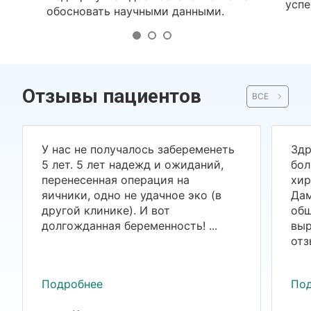
успе
обосновать научными данными.
Отзывы пациентов
ВСЕ
У нас не получалось забеременеть
Здр
5 лет. 5 лет надежд и ожиданий,
бол
перенесенная операция на
хир
яичники, одно не удачное эко (в
Дам
другой клинике). И вот
общ
долгожданная беременность! ...
выр
отз
Подробнее
По