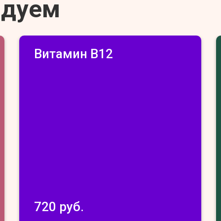
ндуем
Витамин В12
720 руб.