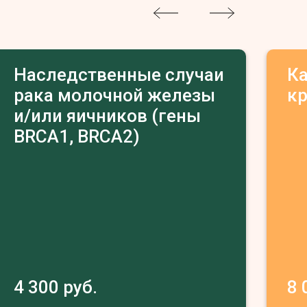
Наследственные случаи
К
рака молочной железы
к
и/или яичников (гены
BRCA1, BRCA2)
4 300 руб.
8 