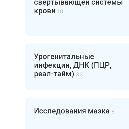
свертывающей системы
крови
10
Урогенитальные
инфекции, ДНК (ПЦР,
реал-тайм)
33
Исследования мазка
8