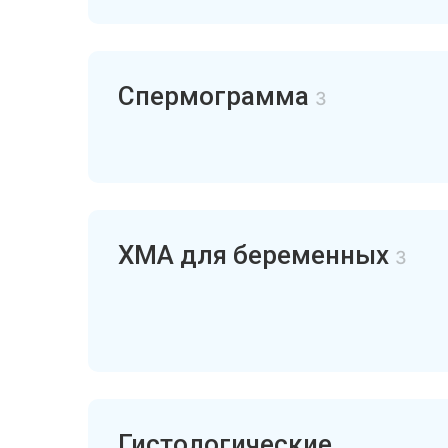
Спермограмма
3
ХМА для беременных
3
Гистологические