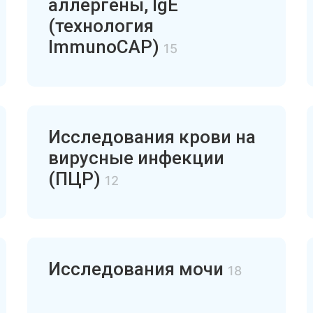
аллергены, IgE
(технология
ImmunoCAP)
15
Исследования крови на
вирусные инфекции
(ПЦР)
12
Исследования мочи
18