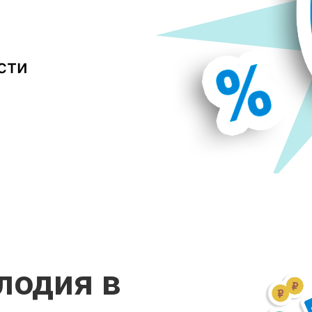
сти
лодия в