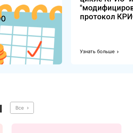
"модифициро
протокол КРИ
00
Узнать больше
и
Все