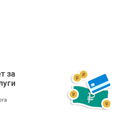
т за
луги
ога