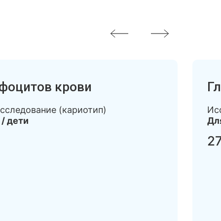
фоцитов крови
Г
сследование (кариотип)
Ис
 / дети
Дл
27