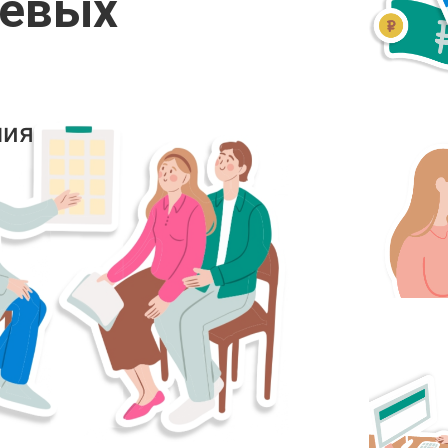
иевых
ния