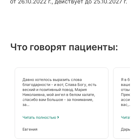
от 26.10.2022 г., действует до 25.10.2027 г.
Что говорят пациенты:
Давно хотелось выразить слова
Я в больш
благодарности - и вот, Слава Богу, есть
вашей кли
веский и позитивный повод. Мария
отзывчивы
Николаевна, мой ангел в белом халате,
Прекрасны
спасибо вам большое - за понимание,
ассистент
за...
вас,...
Читать полностью
Читать п
Евгения
Дарья