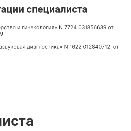
тации специалиста
рство и гинекология» N 7724 031856639 от
29
азвуковая диагностика» N 1622 012840712 от
листа