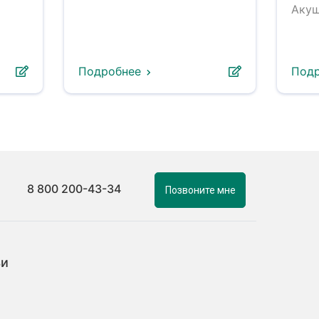
Акуш
Подробнее
Под
8 800 200-43-34
Позвоните мне
ьи