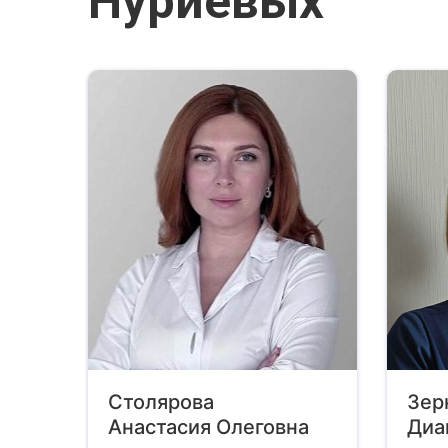
Нуриевых
Столярова
Зер
Анастасия Олеговна
Диа