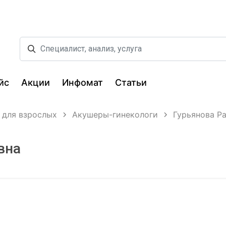
йс
Акции
Инфомат
Статьи
 для взрослых
Акушеры-гинекологи
Гурьянова Р
вна