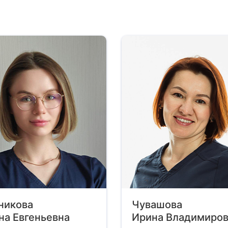
никова
Чувашова
на Евгеньевна
Ирина Владимиров