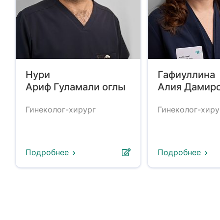
Нури
Гафиуллина
Ариф Гуламали оглы
Алия Дамир
Гинеколог-хирург
Гинеколог-хиру
Подробнее
Подробнее