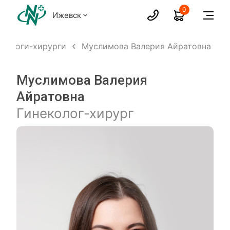
0
Ижевск
екологи-хирурги
Муслимова Валерия Айратовна
Муслимова Валерия
Айратовна
Гинеколог-хирург