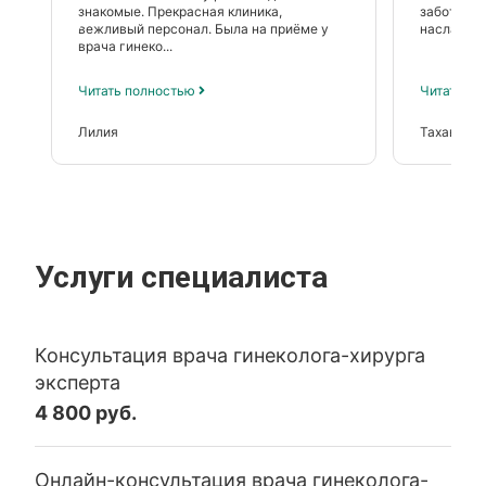
знакомые. Прекрасная клиника,
заботу. Б
вежливый персонал. Была на приёме у
наслаждат
врача гинеко...
Читать полностью
Читать п
Лилия
Тахавиев
Услуги специалиста
Консультация врача гинеколога-хирурга
эксперта
4 800 руб.
Онлайн-консультация врача гинеколога-