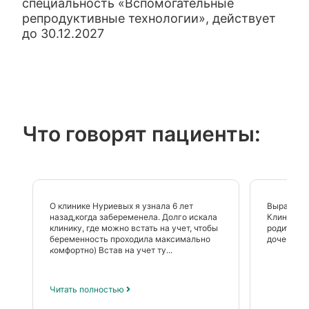
специальность «Вспомогательные
репродуктивные технологии», действует
до 30.12.2027
Что говорят пациенты:
О клинике Нуриевых я узнала 6 лет
Выражаем
назад,когда забеременела. Долго искала
Клинике Н
клинику, где можно встать на учет, чтобы
родителям
беременность проходила максимально
доченька)
комфортно) Встав на учет ту...
Читать полностью