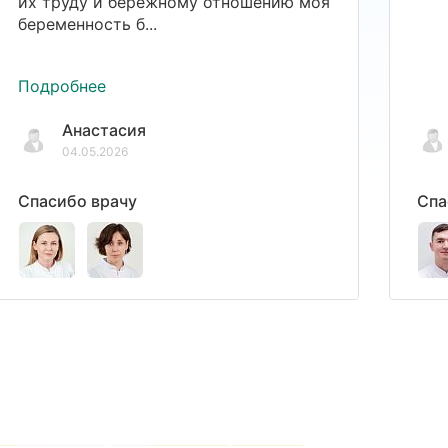
их труду и бережному отношению моя
беременность б...
Подробнее
Анастасия
04.05.2026
Спасибо врачу
Спа