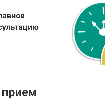
лавное
сультацию
 прием