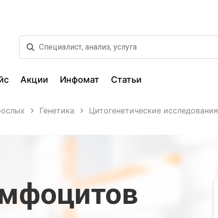
йс
Акции
Инфомат
Статьи
рослых
Генетика
Цитогенетические исследования
имфоцитов