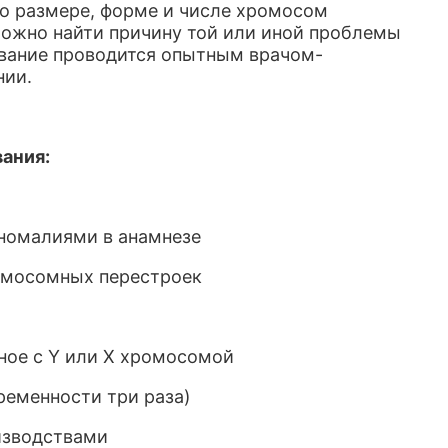
о размере, форме и числе хромосом
можно найти причину той или иной проблемы
вание проводится опытным врачом-
нии.
ания:
номалиями в анамнезе
ромосомных перестроек
нное с Y или X хромосомой
ременности три раза)
изводствами