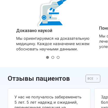
Пон
Доказано наукой
Мы о
Мы ориентируемся на доказательную
лече
медицину. Каждое назначение можем
успе
обосновать научными данными.
Отзывы пациентов
ВСЕ
У нас не получалось забеременеть
Здр
5 лет. 5 лет надежд и ожиданий,
бол
перенесенная операция на
хир