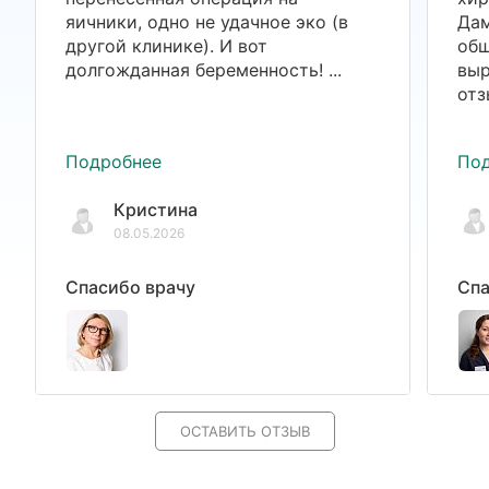
яичники, одно не удачное эко (в
Дам
другой клинике). И вот
общ
долгожданная беременность! ...
выр
отз
Подробнее
По
Кристина
08.05.2026
Спасибо врачу
Спа
ОСТАВИТЬ ОТЗЫВ