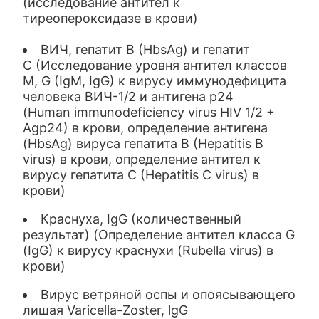
(исследование антител к
тиреопероксидазе в крови)
ВИЧ, гепатит В (HbsAg) и гепатит
С (Исследование уровня антител классов
M, G (IgM, IgG) к вирусу иммунодефицита
человека ВИЧ-1/2 и антигена p24
(Human immunodeficiency virus HIV 1/2 +
Agp24) в крови, определение антигена
(HbsAg) вируса гепатита B (Hepatitis B
virus) в крови, определение антител к
вирусу гепатита C (Hepatitis C virus) в
крови)
Краснуха, IgG (количественный
результат) (Определение антител класса G
(IgG) к вирусу краснухи (Rubella virus) в
крови)
Вирус ветряной оспы и опоясывающего
лишая Varicella-Zoster, lgG