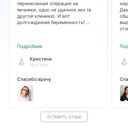
перенесенная операция на
хир
яичники, одно не удачное эко (в
Дам
другой клинике). И вот
общ
долгожданная беременность! ...
выр
отз
Подробнее
По
Кристина
08.05.2026
Спасибо врачу
Спа
ОСТАВИТЬ ОТЗЫВ