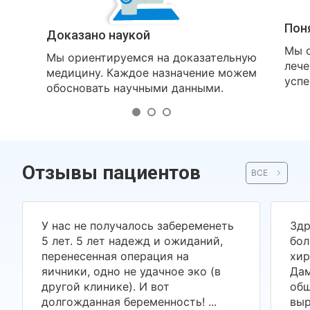
Пон
Доказано наукой
Мы о
Мы ориентируемся на доказательную
лече
медицину. Каждое назначение можем
успе
обосновать научными данными.
Отзывы пациентов
ВСЕ
У нас не получалось забеременеть
Здр
5 лет. 5 лет надежд и ожиданий,
бол
перенесенная операция на
хир
яичники, одно не удачное эко (в
Дам
другой клинике). И вот
общ
долгожданная беременность! ...
выр