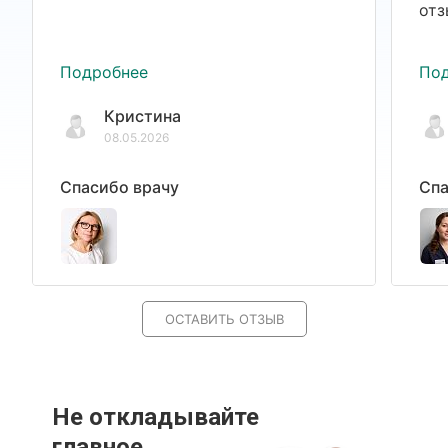
отз
Подробнее
По
Кристина
08.05.2026
Спасибо врачу
Спа
ОСТАВИТЬ ОТЗЫВ
Не откладывайте
главное