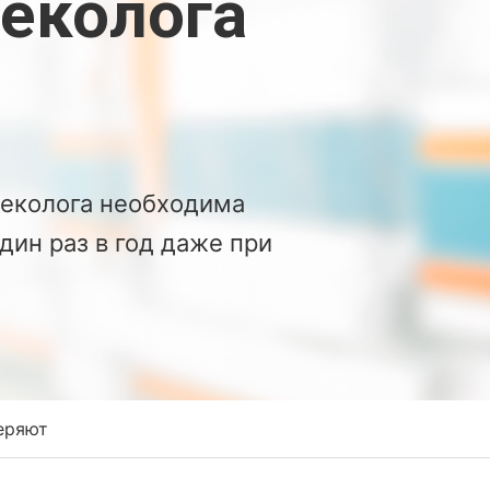
еколога
неколога необходима
ин раз в год даже при
еряют