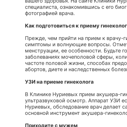
вашего здоровья. На сайте Клиники Ну
специалиста, ознакомившись с его биог
фотографией врача.
Как подготовиться к приему гинеколог
Прежде, чем прийти на прием к врачу-г
симптомы и волнующие вопросы. Отметь
менструации, ее особенности. Будьте г
заболеваниях мочеполовой сферы, коли
частоте половой жизни, способах пред
абортов, диете и наследственных болез
УЗИ на приеме гинеколога
В Клинике Нуриевых прием акушера-гин
ультразвуковой осмотр. Аппарат УЗИ ес
Нуриевых, обследование врач делает са
основной инструмент акушера-гинеколог
Приходите с мужем