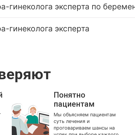
а-гинеколога эксперта по береме
а-гинеколога эксперта
оверяют
й
Понятно
пациентам
.
Мы объясняем пациентам
суть лечения и
проговариваем шансы на
успех при выборе каждого