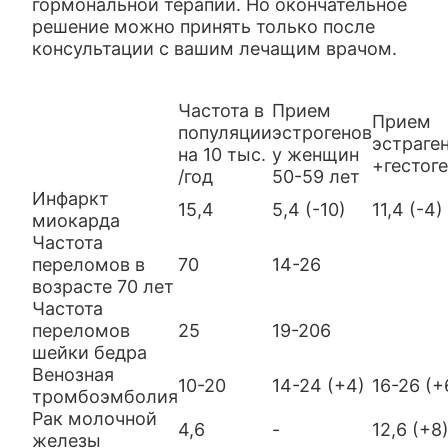
гормональной терапии. Но окончательное
решение можно принять только после
консультации с вашим лечащим врачом.
Частота в
Прием
Прием
популяции
эстрогенов
эстраге
на 10 тыс.
у женщин
+гестог
/год
50-59 лет
Инфаркт
15,4
5,4 (-10)
11,4 (-4)
миокарда
Частота
переломов в
70
14-26
возрасте 70 лет
Частота
переломов
25
19-206
шейки бедра
Венозная
10-20
14-24 (+4)
16-26 (+
тромбоэмболия
Рак молочной
4,6
-
12,6 (+8
железы