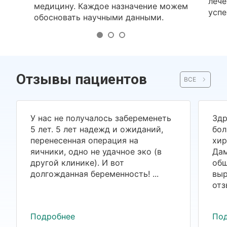
лече
медицину. Каждое назначение можем
успе
обосновать научными данными.
Отзывы пациентов
ВСЕ
У нас не получалось забеременеть
Здр
5 лет. 5 лет надежд и ожиданий,
бол
перенесенная операция на
хир
яичники, одно не удачное эко (в
Дам
другой клинике). И вот
общ
долгожданная беременность! ...
выр
отз
Подробнее
По