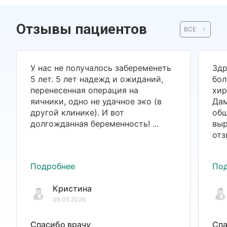
Отзывы пациентов
ВСЕ
У нас не получалось забеременеть
Здр
5 лет. 5 лет надежд и ожиданий,
бол
перенесенная операция на
хир
яичники, одно не удачное эко (в
Дам
другой клинике). И вот
общ
долгожданная беременность! ...
выр
отз
Подробнее
По
Кристина
08.05.2026
Спасибо врачу
Спа