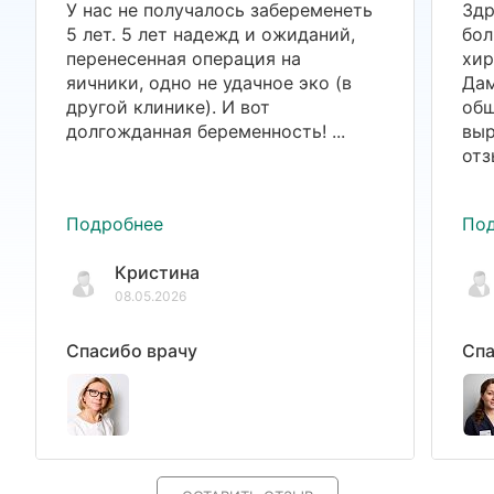
У нас не получалось забеременеть
Здр
5 лет. 5 лет надежд и ожиданий,
бол
перенесенная операция на
хир
яичники, одно не удачное эко (в
Дам
другой клинике). И вот
общ
долгожданная беременность! ...
выр
отз
Подробнее
По
Кристина
08.05.2026
Спасибо врачу
Спа