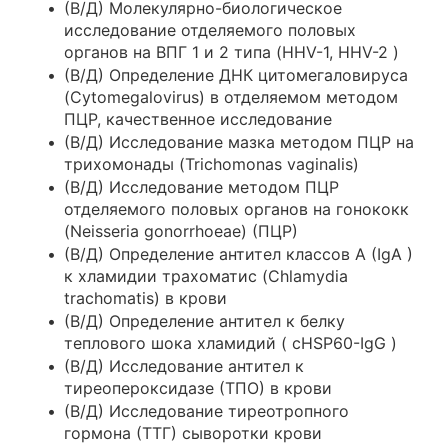
(В/Д) Молекулярно-биологическое
исследование отделяемого половых
органов на ВПГ 1 и 2 типа (HHV-1, HHV-2 )
(В/Д) Определение ДНК цитомегаловируса
(Cytomegalovirus) в отделяемом методом
ПЦР, качественное исследование
(В/Д) Исследование мазка методом ПЦР на
трихомонады (Trichomonas vaginalis)
(В/Д) Исследование методом ПЦР
отделяемого половых органов на гонококк
(Neisseria gonorrhoeae) (ПЦР)
(В/Д) Определение антител классов A (IgA )
к хламидии трахоматис (Chlamydia
trachomatis) в крови
(В/Д) Определение антител к белку
теплового шока хламидий ( cHSP60-IgG )
(В/Д) Исследование антител к
тиреопероксидазе (ТПО) в крови
(В/Д) Исследование тиреотропного
гормона (ТТГ) сыворотки крови