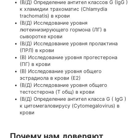
(В/Д) Определение антител классов G (IgG )
к хламидии трахоматис (Chlamydia
trachomatis) в крови
(В/Д) Исследование уровня
лютеинизирующего гормона (ЛГ) в
сыворотке крови
(В/Д) Исследование уровня пролактина
(ПРЛ) в крови
(В) Исследование уровня прогестерона
(ПГ) в крови
(В) Исследование уровня общего
эстрадиола в крови (Е2)
(В/Д) Исследование уровня общего
тестостерона (T общ) в крови
(В/Д) Определение антител класса G ( IgG )
к цитомегаловирусу (Cytomegalovirus) в
крови
Почему нам доверяют