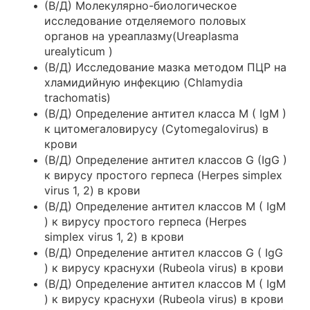
(В/Д) Молекулярно-биологическое
исследование отделяемого половых
органов на уреаплазму(Ureaplasma
urealyticum )
(В/Д) Исследование мазка методом ПЦР на
хламидийную инфекцию (Chlamydia
trachomatis)
(В/Д) Определение антител класса M ( IgM )
к цитомегаловирусу (Cytomegalovirus) в
крови
(В/Д) Определение антител классов G (IgG )
к вирусу простого герпеса (Herpes simplex
virus 1, 2) в крови
(В/Д) Определение антител классов M ( IgM
) к вирусу простого герпеса (Herpes
simplex virus 1, 2) в крови
(В/Д) Определение антител классов G ( IgG
) к вирусу краснухи (Rubeola virus) в крови
(В/Д) Определение антител классов M ( IgM
) к вирусу краснухи (Rubeola virus) в крови