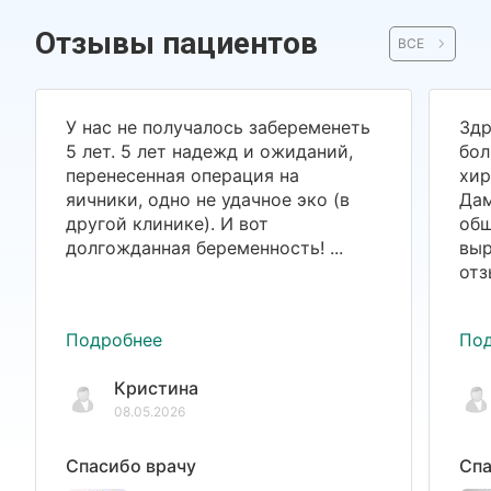
Отзывы пациентов
ВСЕ
У нас не получалось забеременеть
Здр
5 лет. 5 лет надежд и ожиданий,
бол
перенесенная операция на
хир
яичники, одно не удачное эко (в
Дам
другой клинике). И вот
общ
долгожданная беременность! ...
выр
отз
Подробнее
По
Кристина
08.05.2026
Спасибо врачу
Спа