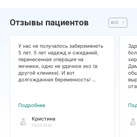
Отзывы пациентов
ВСЕ
У нас не получалось забеременеть
Здр
5 лет. 5 лет надежд и ожиданий,
бол
перенесенная операция на
хир
яичники, одно не удачное эко (в
Дам
другой клинике). И вот
общ
долгожданная беременность! ...
выр
отз
Подробнее
По
Кристина
08.05.2026