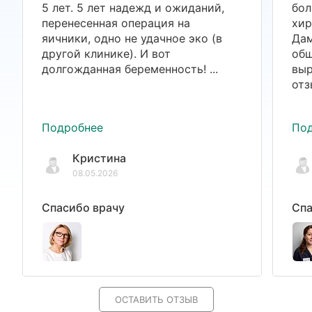
5 лет. 5 лет надежд и ожиданий,
бол
перенесенная операция на
хир
яичники, одно не удачное эко (в
Дам
другой клинике). И вот
общ
долгожданная беременность! ...
выр
отз
Подробнее
По
Кристина
08.05.2026
Спасибо врачу
Спа
ОСТАВИТЬ ОТЗЫВ