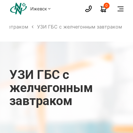
0
Ижевск
м завтраком
УЗИ ГБС с желчегонным завтраком
УЗИ ГБС с
желчегонным
завтраком