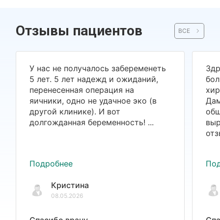
Отзывы пациентов
ВСЕ
У нас не получалось забеременеть
Здр
5 лет. 5 лет надежд и ожиданий,
бол
перенесенная операция на
хир
яичники, одно не удачное эко (в
Дам
другой клинике). И вот
общ
долгожданная беременность! ...
выр
отз
Подробнее
По
Кристина
08.05.2026