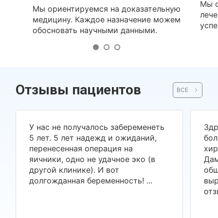
Мы о
Мы ориентируемся на доказательную
лече
медицину. Каждое назначение можем
успе
обосновать научными данными.
Отзывы пациентов
ВСЕ
У нас не получалось забеременеть
Здр
5 лет. 5 лет надежд и ожиданий,
бол
перенесенная операция на
хир
яичники, одно не удачное эко (в
Дам
другой клинике). И вот
общ
долгожданная беременность! ...
выр
отз