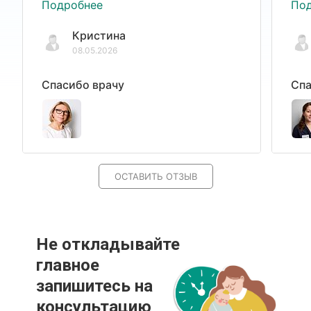
Подробнее
По
Кристина
08.05.2026
Спасибо врачу
Спа
ОСТАВИТЬ ОТЗЫВ
Не откладывайте
главное
запишитесь на
консультацию