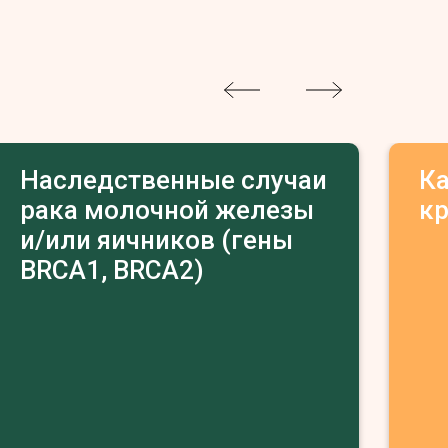
Наследственные случаи
К
рака молочной железы
к
и/или яичников (гены
BRCA1, BRCA2)