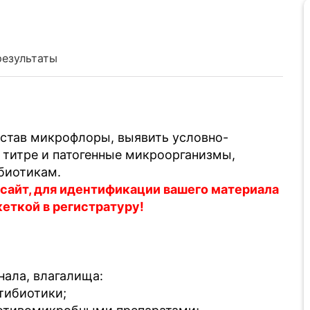
результаты
став микрофлоры, выявить условно-
титре и патогенные микроорганизмы,
ибиотикам.
 сайт, для идентификации вашего материала
кеткой в регистратуру!
нала, влагалища:
нтибиотики;