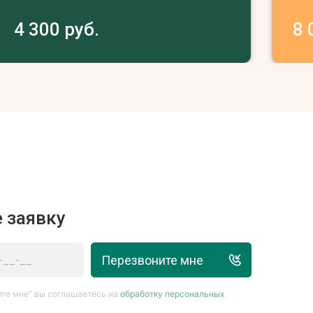
4 300 руб.
8 
 заявку
Перезвоните мне
те мне” вы соглашаетесь на
обработку персональных