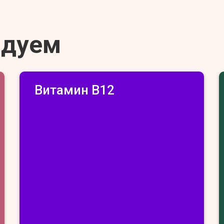
ндуем
Витамин В12