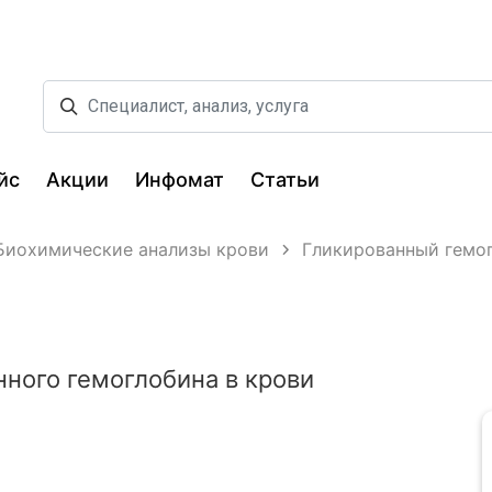
йс
Акции
Инфомат
Статьи
Биохимические анализы крови
Гликированный гемо
ного гемоглобина в крови