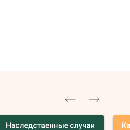
Наследственные случаи
К