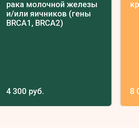
рака молочной железы
к
и/или яичников (гены
BRCA1, BRCA2)
4 300 руб.
8 