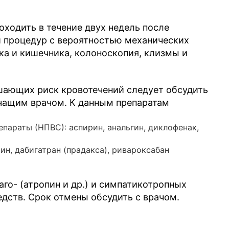
оходить в течение двух недель после
 процедур с вероятностью механических
ка и кишечника, колоноскопия, клизмы и
шающих риск кровотечений следует обсудить
ечащим врачом. К данным препаратам
параты (НПВС): аспирин, анальгин, диклофенак,
н, дабигатран (прадакса), ривароксабан
го- (атропин и др.) и симпатикотропных
редств. Срок отмены обсудить с врачом.