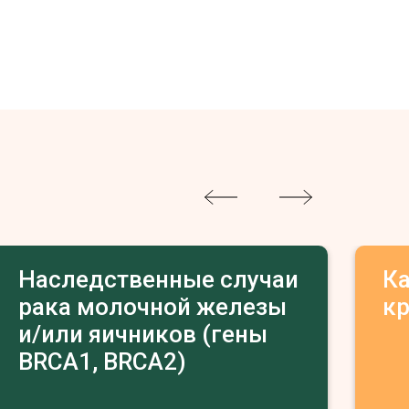
Наследственные случаи
К
рака молочной железы
к
и/или яичников (гены
BRCA1, BRCA2)