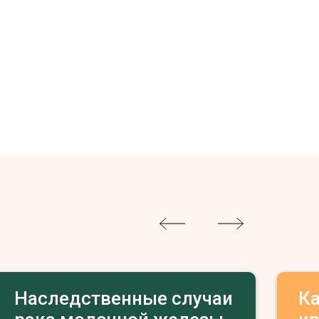
Наследственные случаи
К