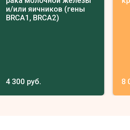
рака молочной железы
к
и/или яичников (гены
BRCA1, BRCA2)
4 300 руб.
8 