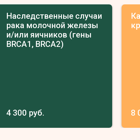
Наследственные случаи
К
рака молочной железы
к
и/или яичников (гены
BRCA1, BRCA2)
4 300 руб.
8 