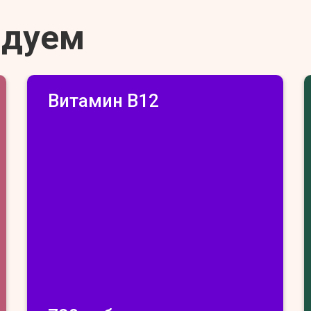
ндуем
Витамин В12