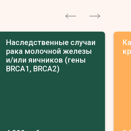
Наследственные случаи
К
рака молочной железы
к
и/или яичников (гены
BRCA1, BRCA2)