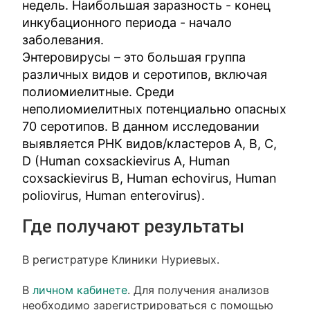
недель. Наибольшая заразность - конец
инкубационного периода - начало
заболевания.
Энтеровирусы – это большая группа
различных видов и серотипов, включая
полиомиелитные. Среди
неполиомиелитных потенциально опасных
70 серотипов. В данном исследовании
выявляется РНК видов/кластеров А, В, С,
D (Human coxsackievirus A, Human
coxsackievirus В, Human echovirus, Human
poliovirus, Human enterovirus).
Где получают результаты
В регистратуре Клиники Нуриевых.
В
личном кабинете
. Для получения анализов
необходимо зарегистрироваться с помощью