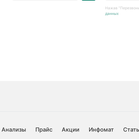
Нажав “Перезвони
данных
Анализы
Прайс
Акции
Инфомат
Стат