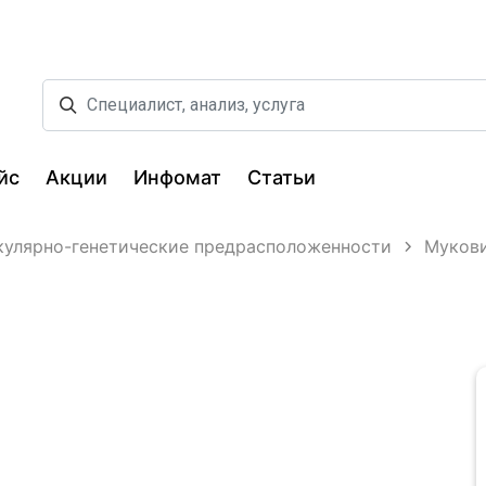
йс
Акции
Инфомат
Статьи
улярно-генетические предрасположенности
Мукови