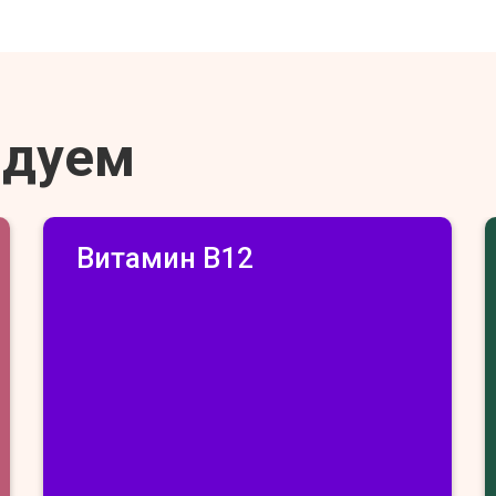
ндуем
Витамин В12