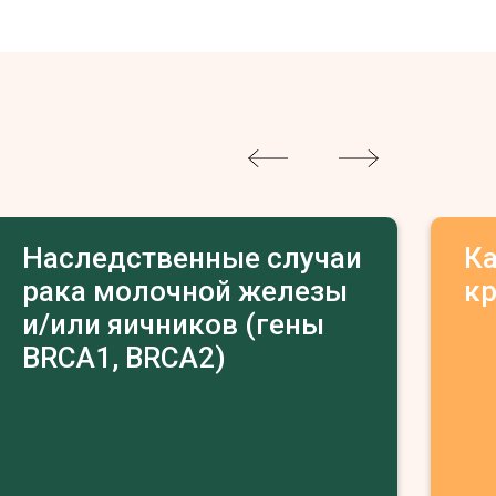
Наследственные случаи
К
рака молочной железы
к
и/или яичников (гены
BRCA1, BRCA2)