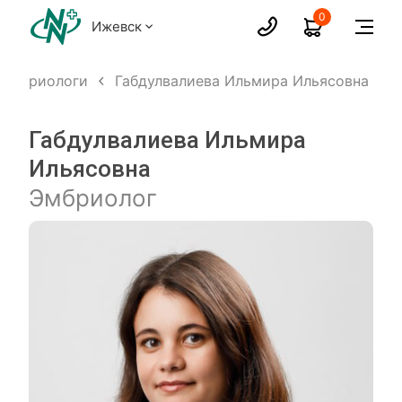
0
Ижевск
Эмбриологи
Габдулвалиева Ильмира Ильясовна
Габдулвалиева Ильмира
Ильясовна
Эмбриолог