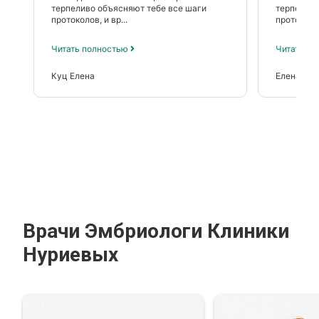
терпеливо объясняют тебе все шаги
терпеливо
протоколов, и вр...
протоколов
Читать полностью
Читать п
Куц Елена
Елена
Врачи Эмбриологи Клиники
Нуриевых