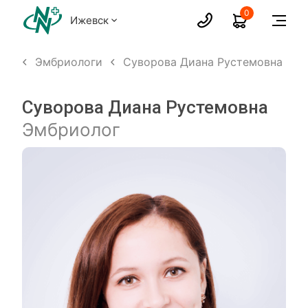
0
Ижевск
лых
Эмбриологи
Суворова Диана Рустемовна
Суворова Диана Рустемовна
Эмбриолог