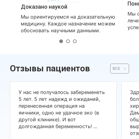
Пон
Доказано наукой
Мы о
Мы ориентируемся на доказательную
лече
медицину. Каждое назначение можем
успе
обосновать научными данными.
Отзывы пациентов
ВСЕ
У нас не получалось забеременеть
Здр
5 лет. 5 лет надежд и ожиданий,
бол
перенесенная операция на
хир
яичники, одно не удачное эко (в
Дам
другой клинике). И вот
общ
долгожданная беременность! ...
выр
отз