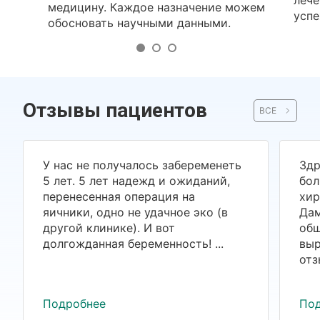
лече
медицину. Каждое назначение можем
успе
обосновать научными данными.
Отзывы пациентов
ВСЕ
У нас не получалось забеременеть
Здр
5 лет. 5 лет надежд и ожиданий,
бол
перенесенная операция на
хир
яичники, одно не удачное эко (в
Дам
другой клинике). И вот
общ
долгожданная беременность! ...
выр
отз
Подробнее
По