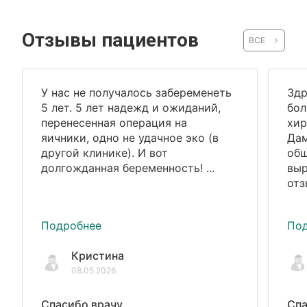
Отзывы пациентов
ВСЕ
У нас не получалось забеременеть
Здр
5 лет. 5 лет надежд и ожиданий,
бол
перенесенная операция на
хир
яичники, одно не удачное эко (в
Дам
другой клинике). И вот
общ
долгожданная беременность! ...
выр
отз
Подробнее
По
Кристина
08.05.2026
Спасибо врачу
Спа