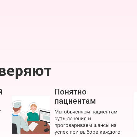
оверяют
й
Понятно
пациентам
.
Мы объясняем пациентам
суть лечения и
проговариваем шансы на
успех при выборе каждого