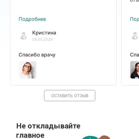
Подробнее
По
Кристина
08.05.2026
Спасибо врачу
Спа
ОСТАВИТЬ ОТЗЫВ
Не откладывайте
главное