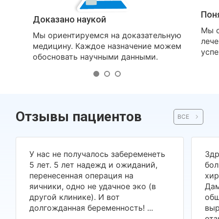
Пон
Доказано наукой
Мы о
Мы ориентируемся на доказательную
лече
медицину. Каждое назначение можем
успе
обосновать научными данными.
Отзывы пациентов
ВСЕ
У нас не получалось забеременеть
Здр
5 лет. 5 лет надежд и ожиданий,
бол
перенесенная операция на
хир
яичники, одно не удачное эко (в
Дам
другой клинике). И вот
общ
долгожданная беременность! ...
выр
отз