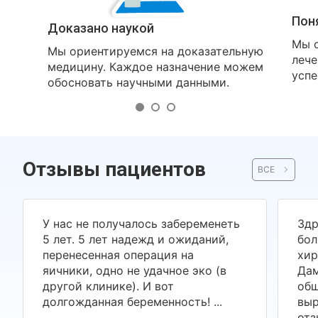
Пон
Доказано наукой
Мы о
Мы ориентируемся на доказательную
лече
медицину. Каждое назначение можем
успе
обосновать научными данными.
Отзывы пациентов
ВСЕ
У нас не получалось забеременеть
Здр
5 лет. 5 лет надежд и ожиданий,
бол
перенесенная операция на
хир
яичники, одно не удачное эко (в
Дам
другой клинике). И вот
общ
долгожданная беременность! ...
выр
отз