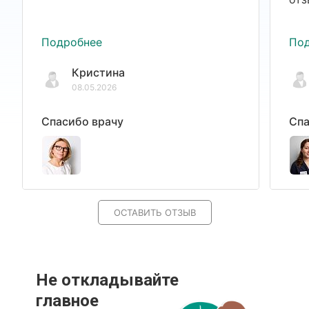
Подробнее
По
Кристина
08.05.2026
Спасибо врачу
Спа
ОСТАВИТЬ ОТЗЫВ
Не откладывайте
главное