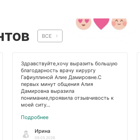
нтов
ВСЕ
Здравствуйте,хочу выразить большую
благодарность врачу хирургу
Гафиуллиной Алие Дамировне.С
первых минут общения Алия
Дамировна выразила
понимание,проявила отзывчивость к
моей ситу...
Подробнее
Ирина
06.05.2026