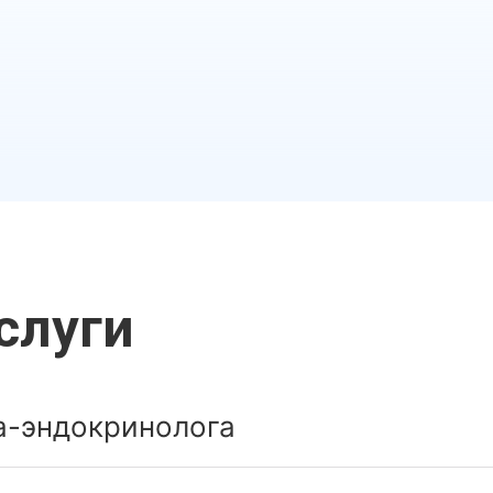
слуги
а-эндокринолога