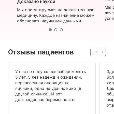
Доказано наукой
Мы о
Мы ориентируемся на доказательную
лече
медицину. Каждое назначение можем
успе
обосновать научными данными.
Отзывы пациентов
ВСЕ
У нас не получалось забеременеть
Здр
5 лет. 5 лет надежд и ожиданий,
бол
перенесенная операция на
хир
яичники, одно не удачное эко (в
Дам
другой клинике). И вот
общ
долгожданная беременность! ...
выр
отз