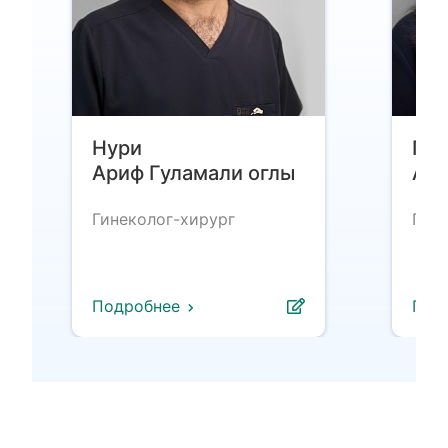
Нури
Гаф
Ариф Гуламали оглы
Али
Гинеколог-хирург
Гине
Подробнее
Под