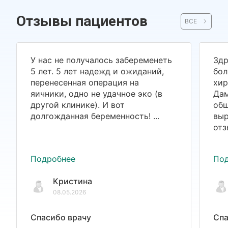
Отзывы пациентов
ВСЕ
У нас не получалось забеременеть
Здр
5 лет. 5 лет надежд и ожиданий,
бол
перенесенная операция на
хир
яичники, одно не удачное эко (в
Дам
другой клинике). И вот
общ
долгожданная беременность! ...
выр
отз
Подробнее
По
Кристина
08.05.2026
Спасибо врачу
Спа