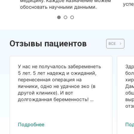
медицину. Каждое назначение можем
успе
обосновать научными данными.
Отзывы пациентов
ВСЕ
У нас не получалось забеременеть
Здр
5 лет. 5 лет надежд и ожиданий,
бол
перенесенная операция на
хир
яичники, одно не удачное эко (в
Дам
другой клинике). И вот
общ
долгожданная беременность! ...
выр
отз
Подробнее
По