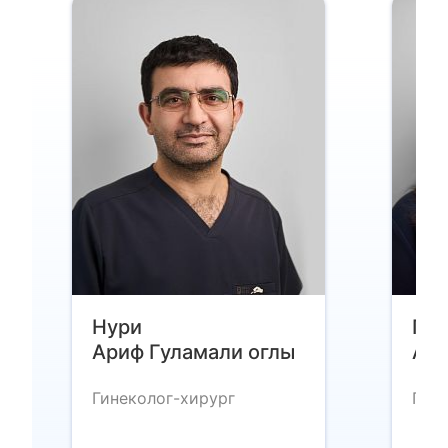
Нури
Гаф
Ариф Гуламали оглы
Али
Гинеколог-хирург
Гине